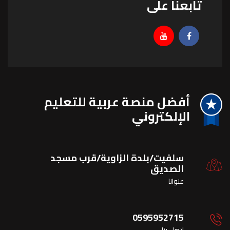
تابعنا على
أفضل منصة عربية للتعليم
اﻹلكتروني
سلفيت/بلدة الزاوية/قرب مسجد
الصديق
عنوانا
0595952715