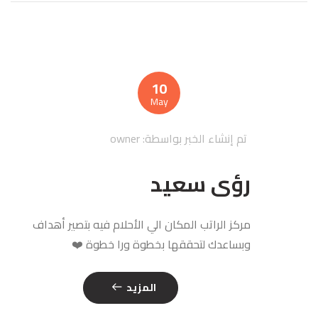
10
May
تم إنشاء الخبر بواسطة:
owner
رؤى سعيد
مركز الراتب المكان الي الأحلام فيه بتصير أهداف
وبساعدك لتحققها بخطوة ورا خطوة ❤️
المزيد