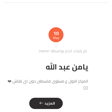
10
May
تم إنشاء الخبر بواسطة:
owner
يامن عبد الله
المركز الاول ع مستوى فلسطين دون اي نقاش ❤️
❤️‍🔥
المزيد