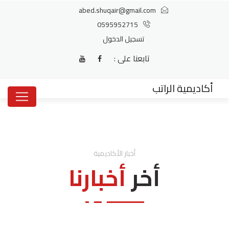
abed.shuqair@gmail.com
0595952715
تسجيل الدخول
تابعنا على :
أكاديمية الراتب
أخبار اﻷكاديمية
أخر
أخبارنا