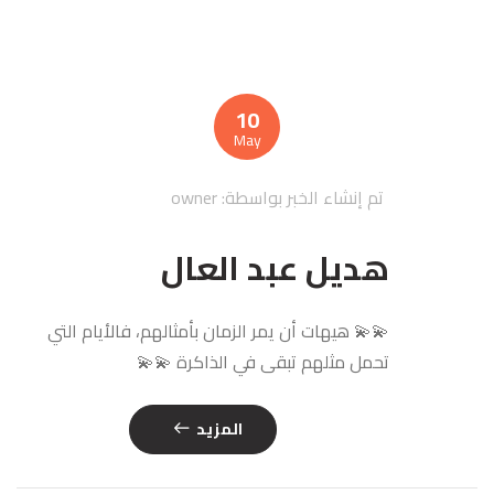
10
May
تم إنشاء الخبر بواسطة:
owner
هديل عبد العال
💫💫 هيهات أن يمر الزمان بأمثالهم، فالأيام التي
تحمل مثلهم تبقى في الذاكرة 💫💫
المزيد