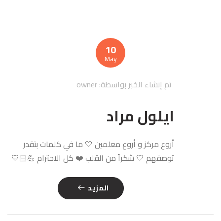
10
May
تم إنشاء الخبر بواسطة:
owner
ايلول مراد
أروع مركز و أروع معلمين 🤍 ما في كلمات بتقدر
توصفهم 🤍 شكراً من القلب ❤️ كل الاحترام 💪🏻💛
المزيد