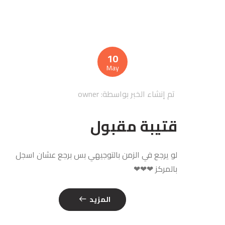
10
May
تم إنشاء الخبر بواسطة:
owner
قتيبة مقبول
لو يرجع في الزمن بالتوجيهي بس برجع عشان اسجل
بالمركز ❤❤❤
المزيد